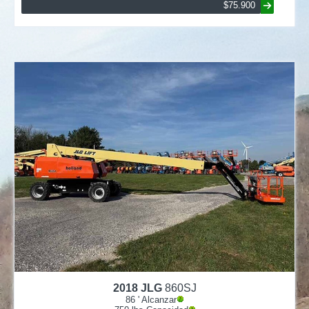
$75.900
2018
JLG
860SJ
86
' Alcanzar