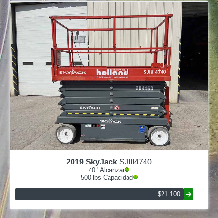
2019
SkyJack
SJIII4740
40
' Alcanzar
500
lbs Capacidad
$21.100