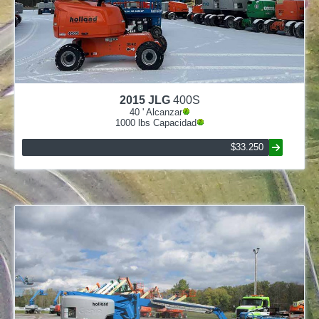
2015
JLG
400S
40
' Alcanzar
1000
lbs Capacidad
$33.250