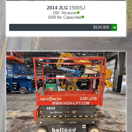
2014
JLG
1500SJ
150
' Alcanzar
1000
lbs Capacidad
$124.900