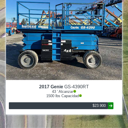
2017
Genie
GS-4390RT
43
' Alcanzar
1500
lbs Capacidad
$23.900