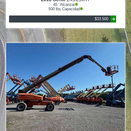
45
' Alcanzar
500
lbs Capacidad
$33.500