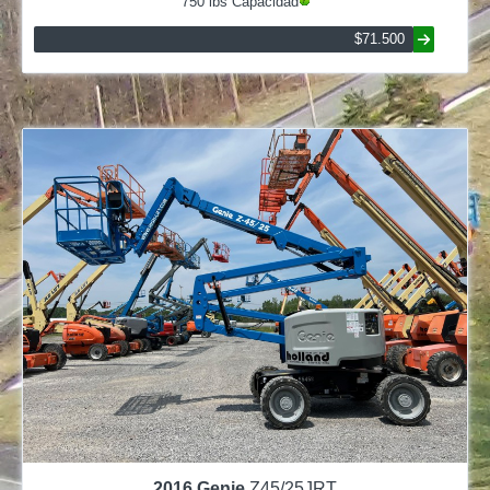
750
lbs Capacidad
$71.500
2016
Genie
Z45/25JRT