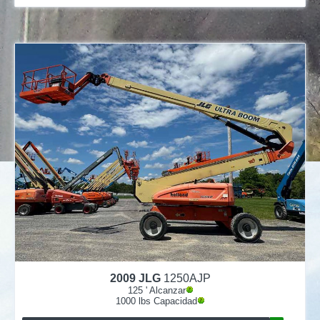
2009
JLG
1250AJP
125
' Alcanzar
1000
lbs Capacidad