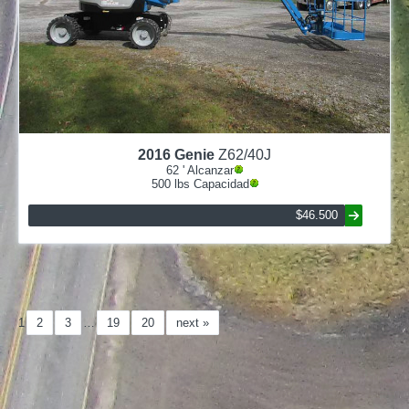
2016
Genie
Z62/40J
62
' Alcanzar
500
lbs Capacidad
$46.500
1
2
3
…
19
20
next »