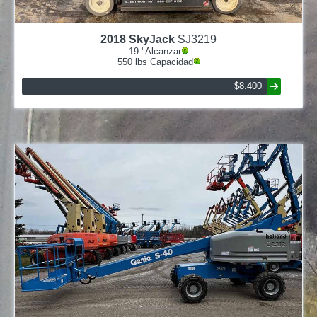
2018
SkyJack
SJ3219
19
' Alcanzar
550
lbs Capacidad
$8.400