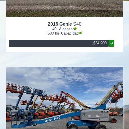
2016
Genie
S40
40
' Alcanzar
500
lbs Capacidad
$34.900