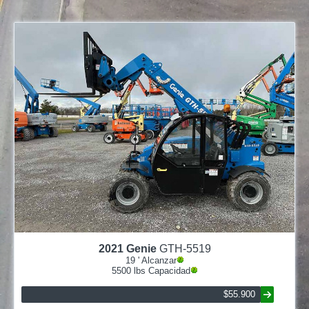
2021
Genie
GTH-5519
19
' Alcanzar
5500
lbs Capacidad
$55.900