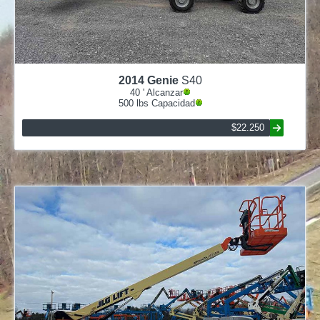
2014
Genie
S40
40
' Alcanzar
500
lbs Capacidad
$22.250