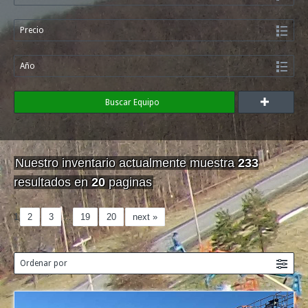
Precio
Año
Buscar Equipo
Nuestro inventario actualmente muestra
233
resultados en
20
paginas
1
2
3
…
19
20
next »
Ordenar por