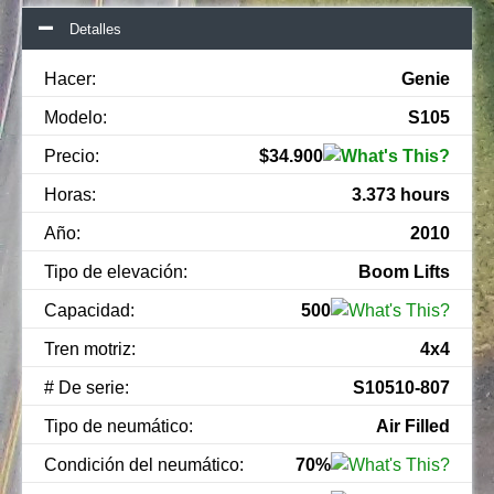
Detalles
Hacer:
Genie
Modelo:
S105
Precio:
$34.900
Horas:
3.373 hours
Año:
2010
Tipo de elevación:
Boom Lifts
Capacidad:
500
Tren motriz:
4x4
# De serie:
S10510-807
Tipo de neumático:
Air Filled
Condición del neumático:
70%