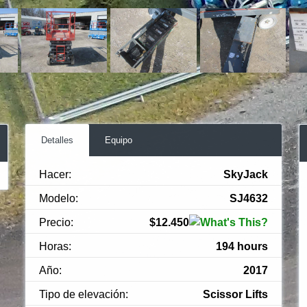
Detalles
Equipo
Hacer:
SkyJack
Modelo:
SJ4632
Precio:
$12.450
Horas:
194 hours
Año:
2017
Tipo de elevación:
Scissor Lifts