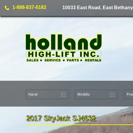
1-888-837-6182
10033 East Road, East Bethany
Hacer
Modelo
Pre
2017 SkyJack SJ4632